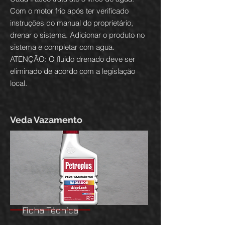
Com o motor frio após ter verificado
instruções do manual do proprietário,
drenar o sistema. Adicionar o produto no
sistema e completar com agua.
ATENÇÃO: O fluido drenado deve ser
eliminado de acordo com a legislação
local.
Veda Vazamento
Ficha Técnica