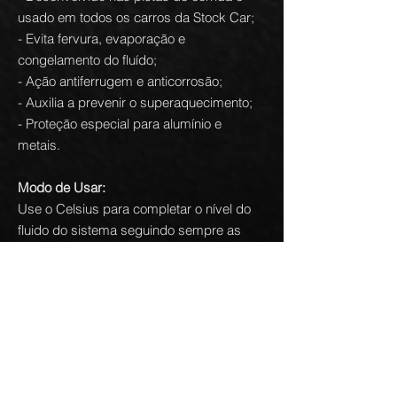
usado em todos os carros da Stock Car;
- Evita fervura, evaporação e
congelamento do fluído;
- Ação antiferrugem e anticorrosão;
- Auxilia a prevenir o superaquecimento;
- Proteção especial para alumínio e
metais.
Modo de Usar:
Use o Celsius para completar o nível do
fluido do sistema seguindo sempre as
recomendações do fabricante do veículo.
CUIDADO! Antes de manusear o
sistema de arrefecimento, certifique-se
de que o motor do veículo e o sistema
estejam frios.